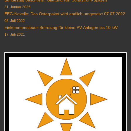
Bundestag beschließt: Glättung von Solarstrom-Spitzen
31. Januar 2025
EEG-Novelle: Das Osterpaket wird endlich umgesetzt 07.07.2022
08. Juli 2022
Einkommensteuer-Befreiung für kleine PV-Anlagen bis 10 kW
17. Juli 2021