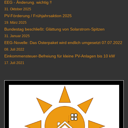
EEG - Änderung. wichtig ‼️
31. Oktober 2025
PV-Förderung / Frühjahrsaktion 2025
19. März 2025
Bundestag beschließt: Glättung von Solarstrom-Spitzen
31. Januar 2025
EEG-Novelle: Das Osterpaket wird endlich umgesetzt 07.07.2022
08. Juli 2022
Einkommensteuer-Befreiung für kleine PV-Anlagen bis 10 kW
17. Juli 2021